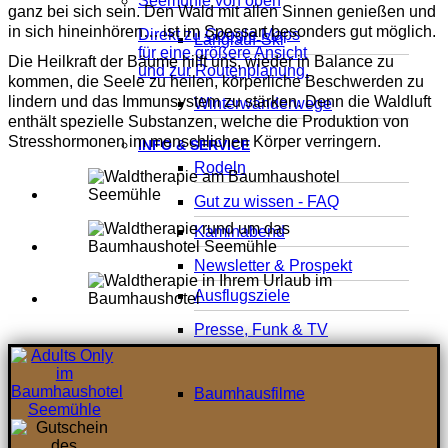
ganz bei sich sein. Den Wald mit allen Sinnen genießen und
in sich hineinhören… ist im Spessart besonders gut möglich.
Direkt zu Google Maps
Langlauf-Ski
für eine größere Ansicht
Die Heilkraft der Bäume hilft uns, wieder in Balance zu
und zur Routenplanung.
kommen, die Seele zu heilen, körperliche Beschwerden zu
lindern und das Immunsystem zu stärken. Denn die Waldluft
Winterwanderwege
enthält spezielle Substanzen, welche die Produktion von
Stresshormonen im menschlichen Körper verringern.
INFO & SERVICE
Rodeln
Gut zu wissen - FAQ
Kaminabend
Newsletter & Prospekt
Ausflugsziele
Presse, Funk & TV
Baumhausfilme