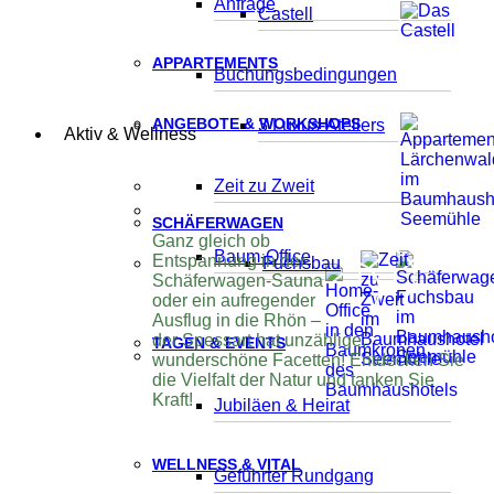
Anfrage
Castell
APPARTEMENTS
Buchungsbedingungen
ANGEBOTE & WORKSHOPS
3 Luxus-Ateliers
Aktiv & Wellness
Zeit zu Zweit
SCHÄFERWAGEN
Ganz gleich ob
Baum-Office
Entspannung in der
Fuchsbau
Schäferwagen-Sauna
oder ein aufregender
Ausflug in die Rhön –
der Spessart hat unzählige,
TAGEN & EVENTS
wunderschöne Facetten! Entdecken Sie
die Vielfalt der Natur und tanken Sie
Kraft!
Jubiläen & Heirat
WELLNESS & VITAL
Geführter Rundgang