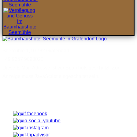
Seemühle 1, 97782 Gräfendorf
+49 9357 9098020
Diese E-Mail-Adresse ist vor Spambots geschützt! Zur
Anzeige muss JavaScript eingeschaltet sein.
Von Facebook bis HolidayCheck - Angebote, Neuigkeiten,
Bewertungen ...