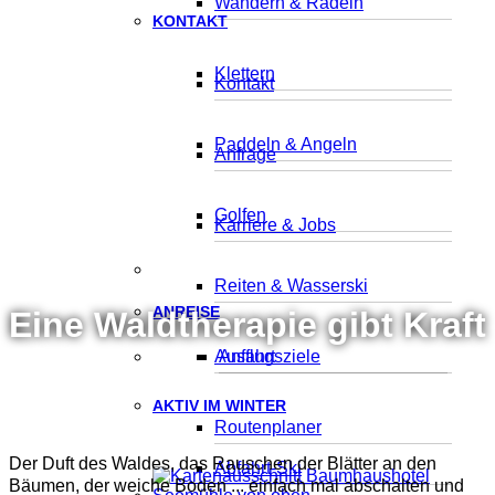
Wandern & Radeln
KONTAKT
Klettern
Kontakt
Paddeln & Angeln
Anfrage
Golfen
Karriere & Jobs
Reiten & Wasserski
ANREISE
Eine Waldtherapie gibt Kraft
Ausflugsziele
Anfahrt
AKTIV IM WINTER
Routenplaner
Der Duft des Waldes, das Rauschen der Blätter an den
Abfahrt-Ski
Bäumen, der weiche Boden ... einfach mal abschalten und