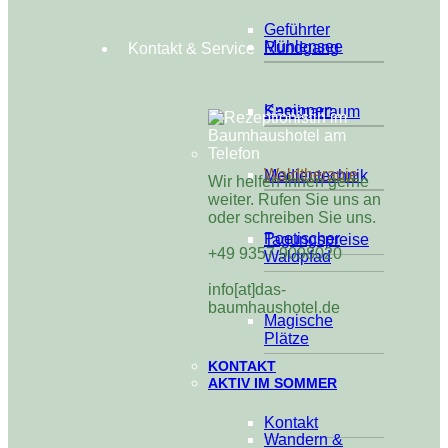
Geführter
Mühlensee
Rundgang
Kontakt & Service
Kneippen
Seminarraum
Waldtherapie
Medientechnik
Wir helfen Ihnen gerne
weiter. Rufen Sie uns an
oder schreiben Sie uns.
Poetischer
Tagungspreise
+49 9357 9098020
Waldpfad
info[at]das-
baumhaushotel.de
Magische
Plätze
KONTAKT
AKTIV IM SOMMER
Kontakt
Wandern &