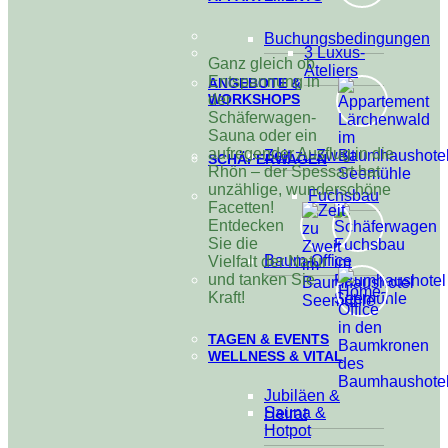
Buchungsbedingungen
3 Luxus-
Ganz gleich ob
Ateliers
Entspannung in
ANGEBOTE &
WORKSHOPS
der
Schäferwagen-
Sauna oder ein
aufregender Ausflug in die
Zeit zu Zweit
SCHÄFERWAGEN
Rhön – der Spessart hat
unzählige, wunderschöne
Fuchsbau
Facetten!
Entdecken
Sie die
Baum-Office
Vielfalt der Natur
und tanken Sie
Kraft!
TAGEN & EVENTS
WELLNESS & VITAL
Jubiläen &
Sauna &
Heirat
Hotpot