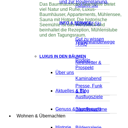
und zur Routenplanung.
Das Baumhaushotel Seemühle bietet
Abfahrt-Ski
viel Natur und Ruhe, Luxus-
Baumhäuser, Appartements, Mühlensee,
Sauna mit Hotpot. Die historische
INFO & SERVICE
Langlauf-Ski
Seemühle ist das Herzstück und
beinhaltet die Rezeption, Mühlenstube
und den Tagungsraum.
Gut zu wissen
Winterwanderwege
- FAQ
LUXUS IN DEN BÄUMEN
Rodeln
Newsletter &
Prospekt
Über uns
Kaminabend
Presse, Funk
Aktuelles & Blog
& TV
Ausflugsziele
Genuss & Verpflegung
Baumhausfilme
Wohnen & Übernachten
Historie
Bildergalerie