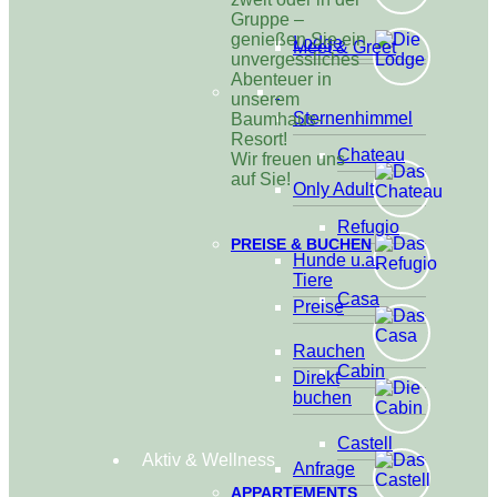
Gruppe –
genießen Sie ein
Lodge
Meet & Greet
unvergessliches
Abenteuer in
unserem
Sternenhimmel
Baumhaus-
Resort!
Chateau
Wir freuen uns
auf Sie!
Only Adult
Refugio
PREISE & BUCHEN
Hunde u.a.
Tiere
Casa
Preise
Rauchen
Cabin
Direkt
buchen
Castell
Aktiv & Wellness
Anfrage
APPARTEMENTS