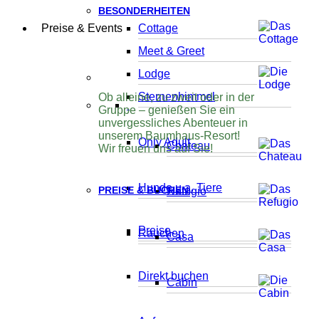
BESONDERHEITEN
Preise & Events
Cottage
Meet & Greet
Lodge
Sternenhimmel
Ob alleine, zu zweit oder in der
Gruppe – genießen Sie ein
unvergessliches Abenteuer in
unserem Baumhaus-Resort!
Only Adult
Chateau
Wir freuen uns auf Sie!
Hunde u.a. Tiere
PREISE & BUCHEN
Refugio
Preise
Rauchen
Casa
Direkt buchen
Cabin