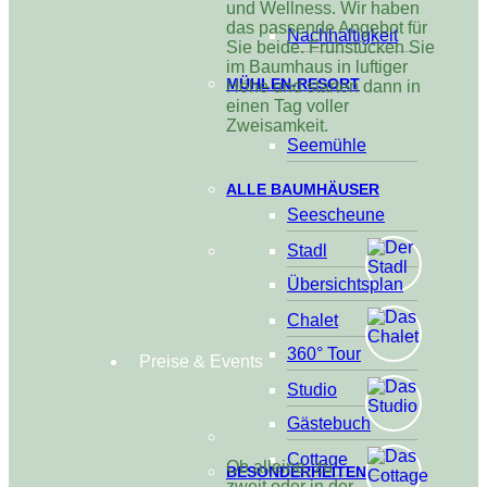
und Wellness. Wir haben
das passende Angebot für
Nachhaltigkeit
Sie beide. Frühstücken Sie
im Baumhaus in luftiger
MÜHLEN-RESORT
Höhe und starten dann in
einen Tag voller
Zweisamkeit.
Seemühle
ALLE BAUMHÄUSER
Seescheune
Stadl
Übersichtsplan
Chalet
360° Tour
Preise & Events
Studio
Gästebuch
Cottage
Ob alleine, zu
BESONDERHEITEN
zweit oder in der