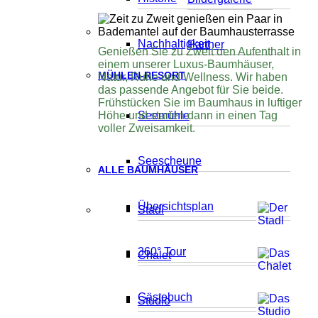
Nachhaltigkeit
Partner
Genießen Sie zu Zweit den Aufenthalt in
einem unserer Luxus-Baumhäuser,
MÜHLEN-RESORT
Natur, Ruhe und Wellness. Wir haben
das passende Angebot für Sie beide.
Frühstücken Sie im Baumhaus in luftiger
Höhe und starten dann in einen Tag
Seemühle
voller Zweisamkeit.
Seescheune
ALLE BAUMHÄUSER
Übersichtsplan
Stadl
360° Tour
Chalet
Gästebuch
Studio