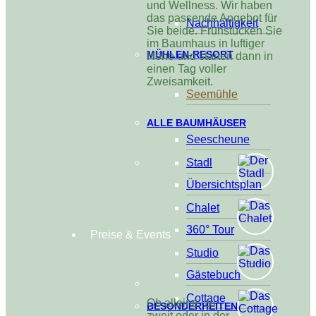
und Wellness. Wir haben
das passende Angebot für
Nachhaltigkeit
Sie beide. Frühstücken Sie
im Baumhaus in luftiger
MÜHLEN-RESORT
Höhe und starten dann in
einen Tag voller
Zweisamkeit.
Seemühle
ALLE BAUMHÄUSER
Seescheune
Stadl
Übersichtsplan
Chalet
360° Tour
Preise & Events
Studio
Gästebuch
Cottage
Ob alleine, zu
BESONDERHEITEN
zweit oder in der