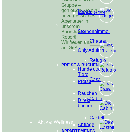
Gruppe –
genießen Sie ein
Lodge
Meet & Greet
unvergessliches
Abenteuer in
unserem
Sternenhimmel
Baumhaus-
Resort!
Chateau
Wir freuen uns
auf Sie!
Only Adult
Refugio
PREISE & BUCHEN
Hunde u.a.
Tiere
Casa
Preise
Rauchen
Cabin
Direkt
buchen
Castell
Aktiv & Wellness
Anfrage
APPARTEMENTS