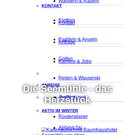
Wandern & Radeln
KONTAKT
Klettern
Kontakt
Paddeln & Angeln
Anfrage
Golfen
Karriere & Jobs
Reiten & Wasserski
ANREISE
Die Seemühle - das
Herzstück
Ausflugsziele
Anfahrt
AKTIV IM WINTER
Routenplaner
Abfahrt-Ski