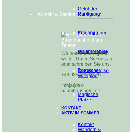
Geführter
Mühlensee
Rundgang
Kontakt & Service
Kneippen
Seminarraum
Waldtherapie
Medientechnik
Wir helfen Ihnen gerne
weiter. Rufen Sie uns an
oder schreiben Sie uns.
Poetischer
Tagungspreise
+49 9357 9098020
Waldpfad
info[at]das-
baumhaushotel.de
Magische
Plätze
KONTAKT
AKTIV IM SOMMER
Kontakt
Wandern &