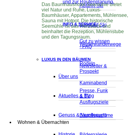
und zur Routenplanung.
Das Baumhaushotel Seemühle bietet
Abfahrt-Ski
viel Natur und Ruhe, Luxus-
Baumhäuser, Appartements, Mühlensee,
Sauna mit Hotpot. Die historische
INFO & SERVICE
Langlauf-Ski
Seemühle ist das Herzstück und
beinhaltet die Rezeption, Mühlenstube
und den Tagungsraum.
Gut zu wissen
Winterwanderwege
- FAQ
LUXUS IN DEN BÄUMEN
Rodeln
Newsletter &
Prospekt
Über uns
Kaminabend
Presse, Funk
Aktuelles & Blog
& TV
Ausflugsziele
Genuss & Verpflegung
Baumhausfilme
Wohnen & Übernachten
Historie
Bildergalerie