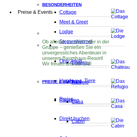
BESONDERHEITEN
Preise & Events
Cottage
Meet & Greet
Lodge
Sternenhimmel
Ob alleine, zu zweit oder in der
Gruppe – genießen Sie ein
unvergessliches Abenteuer in
unserem Baumhaus-Resort!
Only Adult
Chateau
Wir freuen uns auf Sie!
Hunde u.a. Tiere
PREISE & BUCHEN
Refugio
Preise
Rauchen
Casa
Direkt buchen
Cabin