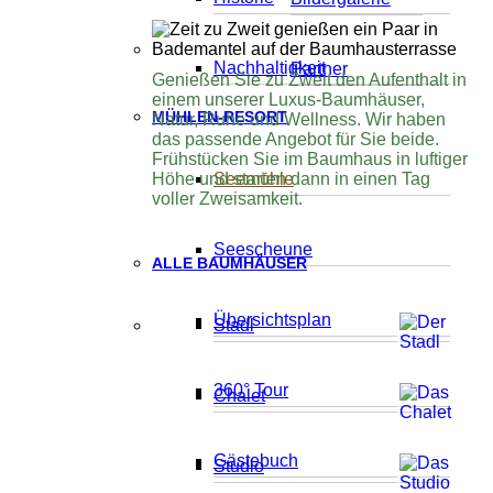
Nachhaltigkeit
Partner
Genießen Sie zu Zweit den Aufenthalt in
einem unserer Luxus-Baumhäuser,
MÜHLEN-RESORT
Natur, Ruhe und Wellness. Wir haben
das passende Angebot für Sie beide.
Frühstücken Sie im Baumhaus in luftiger
Höhe und starten dann in einen Tag
Seemühle
voller Zweisamkeit.
Seescheune
ALLE BAUMHÄUSER
Übersichtsplan
Stadl
360° Tour
Chalet
Gästebuch
Studio