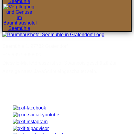
Seemühle 1, 97782 Gräfendorf
+49 9357 9098020
Diese E-Mail-Adresse ist vor Spambots geschützt! Zur
Anzeige muss JavaScript eingeschaltet sein.
Von Facebook bis HolidayCheck - Angebote, Neuigkeiten,
Bewertungen ...