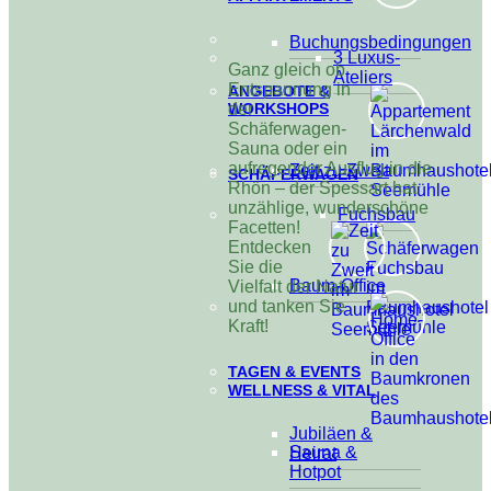
Buchungsbedingungen
3 Luxus-
Ganz gleich ob
Ateliers
Entspannung in
ANGEBOTE &
WORKSHOPS
der
Schäferwagen-
Sauna oder ein
aufregender Ausflug in die
Zeit zu Zweit
SCHÄFERWAGEN
Rhön – der Spessart hat
unzählige, wunderschöne
Fuchsbau
Facetten!
Entdecken
Sie die
Baum-Office
Vielfalt der Natur
und tanken Sie
Kraft!
TAGEN & EVENTS
WELLNESS & VITAL
Jubiläen &
Sauna &
Heirat
Hotpot