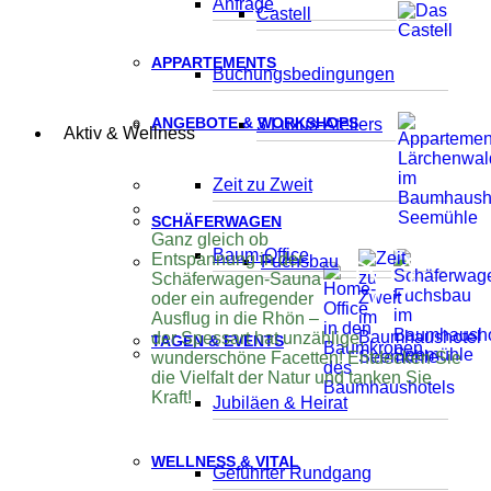
Anfrage
Castell
APPARTEMENTS
Buchungsbedingungen
ANGEBOTE & WORKSHOPS
3 Luxus-Ateliers
Aktiv & Wellness
Zeit zu Zweit
SCHÄFERWAGEN
Ganz gleich ob
Baum-Office
Entspannung in der
Fuchsbau
Schäferwagen-Sauna
oder ein aufregender
Ausflug in die Rhön –
der Spessart hat unzählige,
TAGEN & EVENTS
wunderschöne Facetten! Entdecken Sie
die Vielfalt der Natur und tanken Sie
Kraft!
Jubiläen & Heirat
WELLNESS & VITAL
Geführter Rundgang