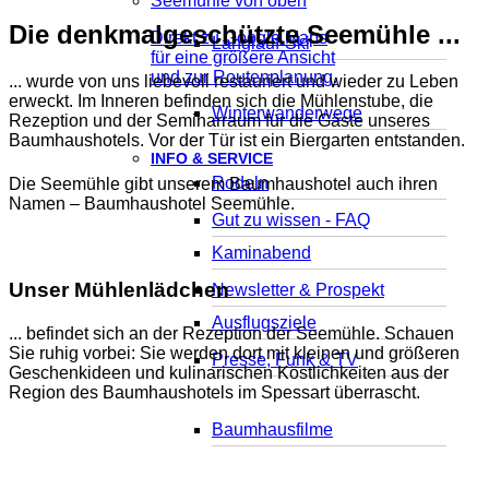
Die denkmalgeschützte Seemühle ...
Direkt zu Google Maps
Langlauf-Ski
für eine größere Ansicht
und zur Routenplanung.
... wurde von uns liebevoll restauriert und wieder zu Leben
erweckt. Im Inneren befinden sich die Mühlenstube, die
Winterwanderwege
Rezeption und der Seminarraum für die Gäste unseres
Baumhaushotels. Vor der Tür ist ein Biergarten entstanden.
INFO & SERVICE
Rodeln
Die Seemühle gibt unserem Baumhaushotel auch ihren
Namen – Baumhaushotel Seemühle.
Gut zu wissen - FAQ
Kaminabend
Unser Mühlenlädchen
Newsletter & Prospekt
Ausflugsziele
... befindet sich an der Rezeption der Seemühle. Schauen
Sie ruhig vorbei: Sie werden dort mit kleinen und größeren
Presse, Funk & TV
Geschenkideen und kulinarischen Köstlichkeiten aus der
Region des Baumhaushotels im Spessart überrascht.
Baumhausfilme