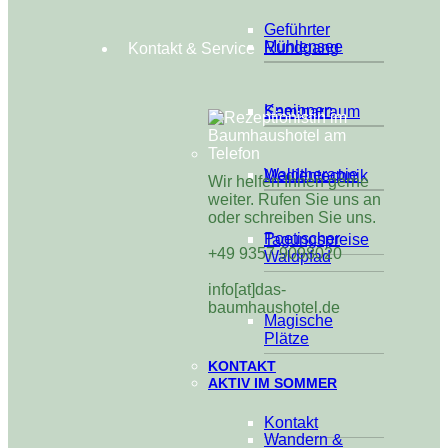
Geführter
Mühlensee
Rundgang
Kontakt & Service
Kneippen
Seminarraum
Waldtherapie
Medientechnik
Wir helfen Ihnen gerne
weiter. Rufen Sie uns an
oder schreiben Sie uns.
Poetischer
Tagungspreise
+49 9357 9098020
Waldpfad
info[at]das-
baumhaushotel.de
Magische
Plätze
KONTAKT
AKTIV IM SOMMER
Kontakt
Wandern &