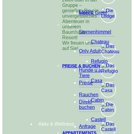
Gruppe –
genießen Sie ein
Lodge
Meet & Greet
unvergessliches
Abenteuer in
unserem
Sternenhimmel
Baumhaus-
Resort!
Chateau
Wir freuen uns
auf Sie!
Only Adult
Refugio
PREISE & BUCHEN
Hunde u.a.
Tiere
Casa
Preise
Rauchen
Cabin
Direkt
buchen
Castell
Aktiv & Wellness
Anfrage
APPARTEMENTS