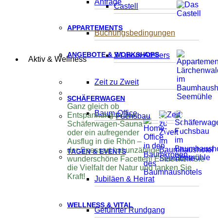
Anfrage
Castell
APPARTEMENTS
Buchungsbedingungen
ANGEBOTE & WORKSHOPS
3 Luxus-Ateliers
Aktiv & Wellness
Zeit zu Zweit
SCHÄFERWAGEN
Ganz gleich ob
Baum-Office
Entspannung in der
Fuchsbau
Schäferwagen-Sauna
oder ein aufregender
Ausflug in die Rhön –
der Spessart hat unzählige,
TAGEN & EVENTS
wunderschöne Facetten! Entdecken Sie
die Vielfalt der Natur und tanken Sie
Kraft!
Jubiläen & Heirat
WELLNESS & VITAL
Geführter Rundgang