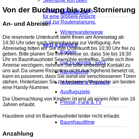
Von der Buchung bis zur Stornierung
Direkt zu Google Maps
Langlauf-Ski
für eine größere Ansicht
und zur Routenplanung.
An- und Abreise:
Winterwanderwege
Die reservierte Unterkunft steht Ihnen am Anreisetag ab
14:30 Uhr oder nach Vereinbarung zur Verfügung. Am
INFO & SERVICE
Abreisetag bitten wir Sie Ihre Unterkunft bis 10:30 Uhr frei zu
Rodeln
geben. Bitte planen Sie Ihre Anreise so, dass Sie bis 16:30
Uhr im Baumhaushotel Seemühle eintreffen.
Sollte sich Ihre
Gut zu wissen - FAQ
Anreise verzögern, nehmen Sie bitte unbedingt Kontakt
zu
uns auf. Da unsere Rezeption nicht durchgehend besetzt ist,
Kaminabend
kann es passieren, dass Sie sonst vor verschlossenen Türen
stehen. Hinterlassen Sie zur besseren Absprache am besten
Newsletter & Prospekt
eine Handy-Nummer.
Ausflugsziele
Die Übernachtung von Kindern ist erst ab einem Alter von 16
Presse, Funk & TV
Jahren erlaubt.
Haustiere sind im Baumhaushotel leider nicht erlaubt.
Baumhausfilme
Anzahlung