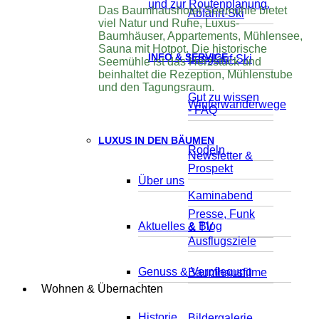
und zur Routenplanung.
Das Baumhaushotel Seemühle bietet
Abfahrt-Ski
viel Natur und Ruhe, Luxus-
Baumhäuser, Appartements, Mühlensee,
Sauna mit Hotpot. Die historische
INFO & SERVICE
Langlauf-Ski
Seemühle ist das Herzstück und
beinhaltet die Rezeption, Mühlenstube
und den Tagungsraum.
Gut zu wissen
Winterwanderwege
- FAQ
LUXUS IN DEN BÄUMEN
Rodeln
Newsletter &
Prospekt
Über uns
Kaminabend
Presse, Funk
Aktuelles & Blog
& TV
Ausflugsziele
Genuss & Verpflegung
Baumhausfilme
Wohnen & Übernachten
Historie
Bildergalerie