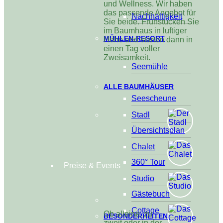
und Wellness. Wir haben
das passende Angebot für
Nachhaltigkeit
Sie beide. Frühstücken Sie
im Baumhaus in luftiger
MÜHLEN-RESORT
Höhe und starten dann in
einen Tag voller
Zweisamkeit.
Seemühle
ALLE BAUMHÄUSER
Seescheune
Stadl
Übersichtsplan
Chalet
360° Tour
Preise & Events
Studio
Gästebuch
Cottage
Ob alleine, zu
BESONDERHEITEN
zweit oder in der