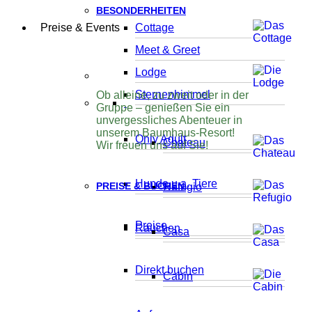
BESONDERHEITEN
Preise & Events
Cottage
Meet & Greet
Lodge
Sternenhimmel
Ob alleine, zu zweit oder in der
Gruppe – genießen Sie ein
unvergessliches Abenteuer in
unserem Baumhaus-Resort!
Only Adult
Chateau
Wir freuen uns auf Sie!
Hunde u.a. Tiere
PREISE & BUCHEN
Refugio
Preise
Rauchen
Casa
Direkt buchen
Cabin