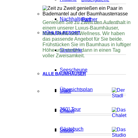
Nachhaltigkeit
Partner
Genießen Sie zu Zweit den Aufenthalt in
einem unserer Luxus-Baumhäuser,
MÜHLEN-RESORT
Natur, Ruhe und Wellness. Wir haben
das passende Angebot für Sie beide.
Frühstücken Sie im Baumhaus in luftiger
Höhe und starten dann in einen Tag
Seemühle
voller Zweisamkeit.
Seescheune
ALLE BAUMHÄUSER
Übersichtsplan
Stadl
360° Tour
Chalet
Gästebuch
Studio