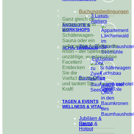
Buchungsbedingungen
3 Luxus-
Ganz gleich ob
Ateliers
Entspannung in
ANGEBOTE &
WORKSHOPS
der
Schäferwagen-
Sauna oder ein
aufregender Ausflug in die
Zeit zu Zweit
SCHÄFERWAGEN
Rhön – der Spessart hat
unzählige, wunderschöne
Fuchsbau
Facetten!
Entdecken
Sie die
Baum-Office
Vielfalt der Natur
und tanken Sie
Kraft!
TAGEN & EVENTS
WELLNESS & VITAL
Jubiläen &
Sauna &
Heirat
Hotpot